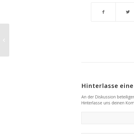
un-erhört ?!
Angehörige in der
Psychiatrie — ein
Zeitschriften-Beitrag...
Hinterlasse ei
An der Diskussion beteilige
Hinterlasse uns deinen Ko