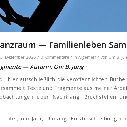
anzraum — Familienleben Sa
/
/
/
3. Dezember 2025
0 Kommentare
in
Allgemein
von
Om B. Ju
agmente — Autorin: Om B. Jung ·
 du hier ausschließlich die veröffentlichten Büch
ersammelt Texte und Fragmente aus meiner Arbeit
obachtungen über Nachklang, Bruchstellen un
en Titel, um Jahr, Umfang, Kurzbeschreibung u