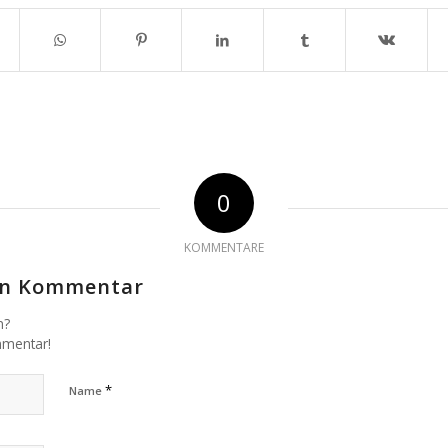
0
KOMMENTARE
nen Kommentar
n?
mmentar!
*
Name