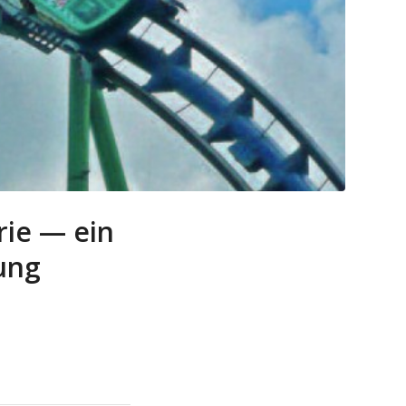
rie — ein
Jung