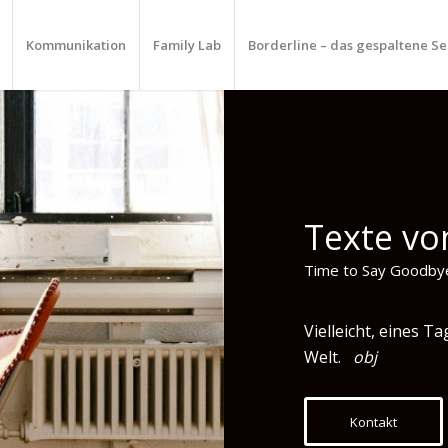
Kommunikation
Family Lab
Borderline – das gespaltene Se
Texte vo
Time to Say Goodbye
Vielleicht, eines Ta
Welt.
obj
Kontakt