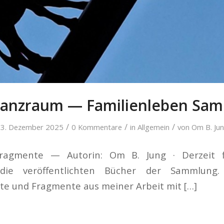
anzraum — Familienleben Sa
/
/
/
3. Dezember 2025
0 Kommentare
in
Allgemein
von
Om B. Ju
ragmente — Autorin: Om B. Jung · Derzeit f
h die veröffentlichten Bücher der Sammlung
te und Fragmente aus meiner Arbeit mit […]