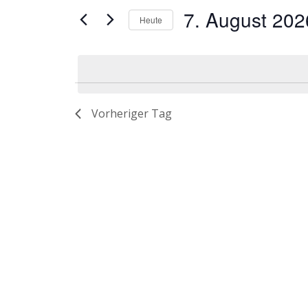
August
Ansichten,
Suche
7. August 202
Heute
2026
Navigation
nach
Datum
Veranstaltungen
wählen.
Schlüsselwort.
Vorheriger Tag