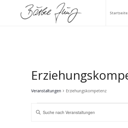
Startseite
Erziehungskomp
Veranstaltungen
Erziehungskompetenz
Veranstaltungen
Veranstaltungen
Bitte
für
Suche
Schlüsselwort
7.
und
eingeben.