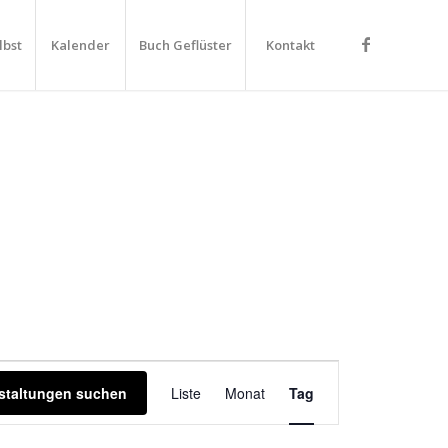
lbst
Kalender
Buch Geflüster
Kontakt
Veranstaltung
Ansichten-
staltungen suchen
Liste
Monat
Tag
Navigation